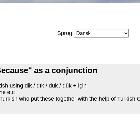
Sprog:
Because" as a conjunction
sh using dik / dık / duk / dük + için
 he etc
 Turkish who put these together with the help of Turkish 