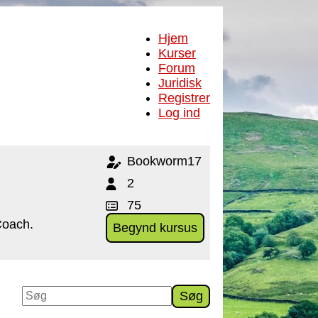
Hjem
Kurser
Forum
Juridisk
Registrer
Log ind
Bookworm17
2
75
Coach.
Begynd kursus
Søg