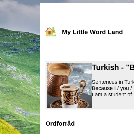
My Little Word Land
Turkish - "
Sentences in Turki
Because I / you /
I am a student of
Ordforråd