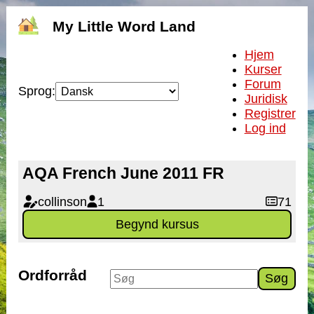
My Little Word Land
Hjem
Kurser
Forum
Sprog:
Juridisk
Registrer
Log ind
AQA French June 2011 FR
collinson
1
71
Begynd kursus
Ordforråd
Søg